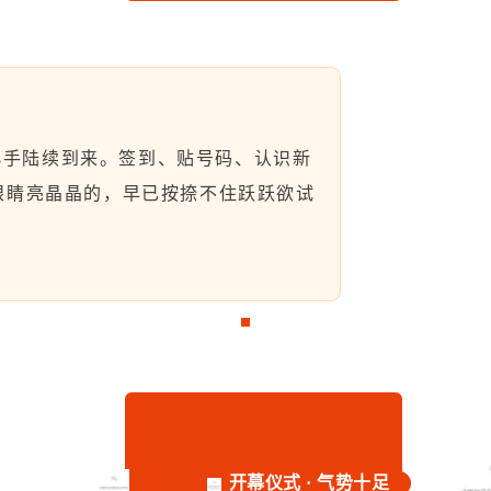
小手陆续到来。签到、贴号码、认识新
眼睛亮晶晶的，早已按捺不住跃跃欲试
开幕仪式 · 气势十足