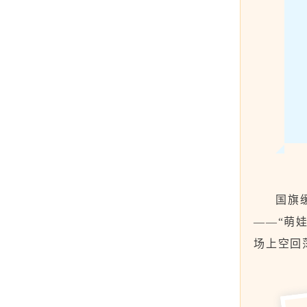
国旗
——“萌
场上空回