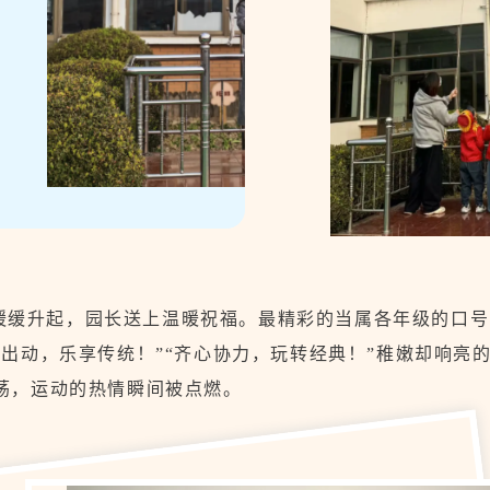
缓缓升起，园长送上温暖祝福。最精彩的当属各年级的口号
娃出动，乐享传统！”“齐心协力，玩转经典！”稚嫩却响亮
荡，运动的热情瞬间被点燃。