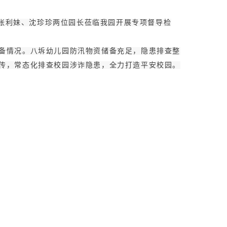
学张利妹、沈珍珍两位园长莅临我园开展专项督导检
备情况。八坼幼儿园防汛物资储备充足，隐患排查整
传，常态化排查校园涉诈隐患，全力打造平安校园。