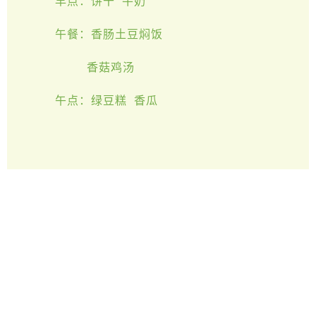
早点：饼干 牛奶
午餐：香肠土豆焖饭
香菇鸡汤
午点：绿豆糕 香瓜