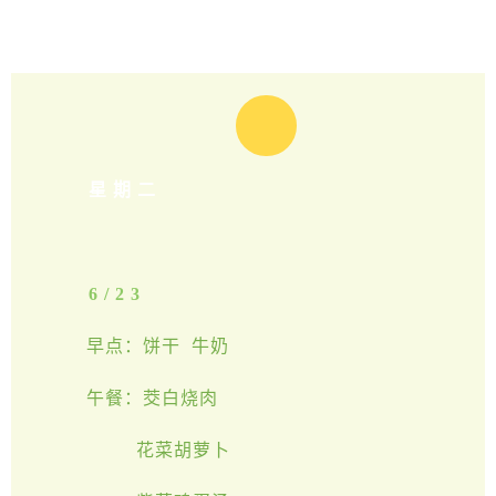
星期二
6/23
早点：饼干 牛奶
午餐：茭白烧肉
花菜胡萝卜