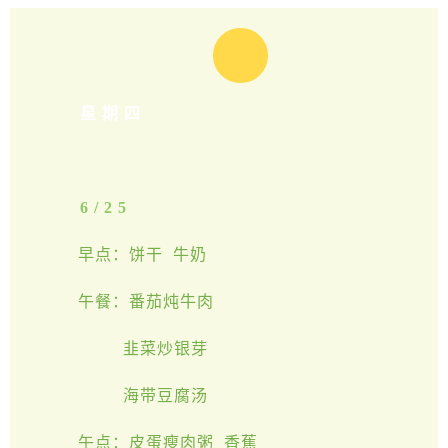
星期四
6/25
早点：饼干 牛奶
午餐：番茄炖牛肉
韭菜炒银芽
海带豆腐汤
午点：皮蛋瘦肉粥 香蕉