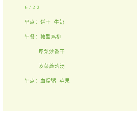
6/22
早点：饼干 牛奶
午餐：糖醋鸡柳
芹菜炒香干
菠菜蘑菇汤
午点：血糯粥 苹果