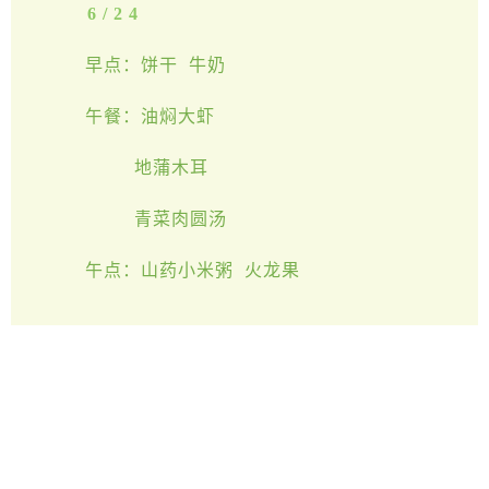
6/24
早点：饼干 牛奶
午餐：油焖大虾
地蒲木耳
青菜肉圆汤
午点：山药小米粥 火龙果