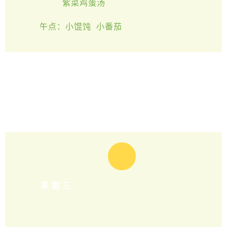
紫菜鸡蛋汤
午点：小馄饨 小番茄
星期三