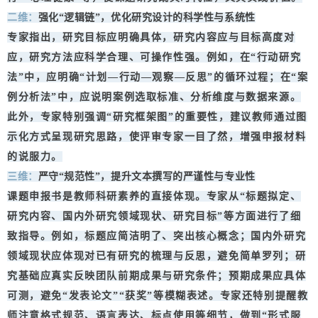
二维：
强化“逻辑链”，优化研究设计的科学性与系统性
专家指出，研究目标应明确具体，研究内容应与目标高度对
应，研究方法应科学合理、可操作性强。例如，在“行动研究
法”中，应明确“计划—行动—观察—反思”的循环过程；在“案
例分析法”中，应说明案例选取标准、分析维度与数据来源。
此外，专家特别强调“研究框架图”的重要性，建议教师通过图
示化方式呈现研究思路，使评审专家一目了然，增强申报材料
的说服力。
三维：
严守“规范性”，提升文本撰写的严谨性与专业性
课题申报书是教师科研素养的直接体现。专家从“标题拟定、
研究内容、国内外研究领域现状、研究目标”等方面进行了细
致指导。例如，标题应简洁明了、突出核心概念；国内外研究
领域现状应体现对已有研究的梳理与反思，避免简单罗列；研
究基础应真实反映团队前期成果与研究条件；预期成果应具体
可测，避免“发表论文”“获奖”等模糊表述。专家还特别提醒教
师注意格式规范、语言表达、标点使用等细节，做到“形式服